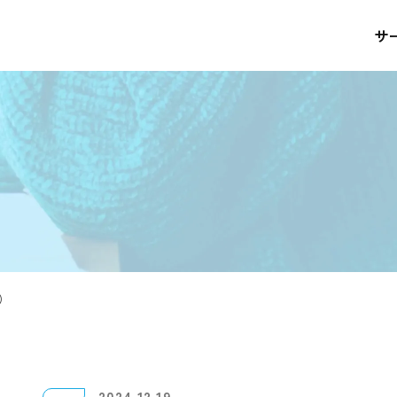
サ
）
2024.12.19