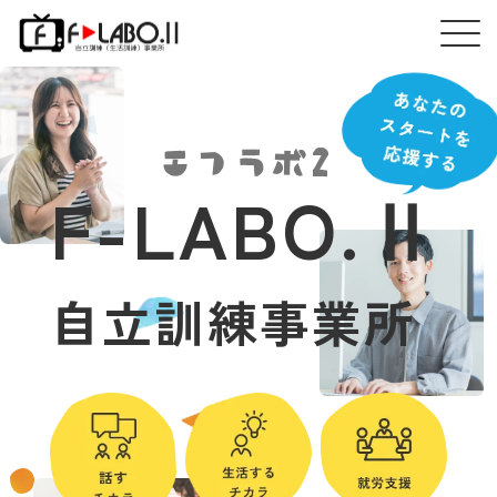
エフラボ2
F-LABO.Ⅱ
自立訓練事業所