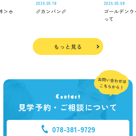
2026.05.18
2026.05.08
＞🍚
🥖カンパン🥖
ゴールデンウ
って
もっと見る
Contact
見学予約・ご相談について
078-381-9729