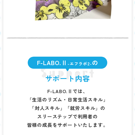
F-LABO.Ⅱ
の
-エフラボ2-
Support
サポート内容
F-LABO.Ⅱでは、
「生活のリズム・日常生活スキル」
「対人スキル」「就労スキル」の
スリーステップで利用者の
皆様の成長をサポートいたします。