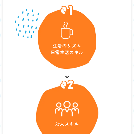
01
生活のリズム
日常生活スキル
02
対人スキル